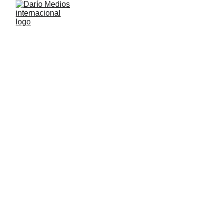
DaríoMedios Internacional
1/11/2023
1 min read