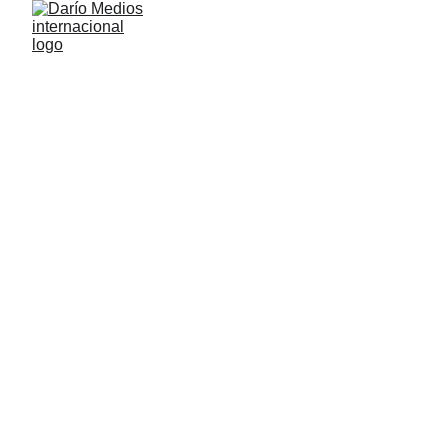
DaríoMedios Internacional
11/26/2024
2 min read