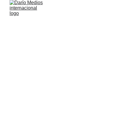
ESCENARIO NACIONAL
NACIÓN
POLÍTICA
MUNDO
DaríoMedios Internacional